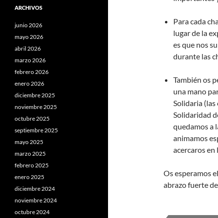
ARCHIVOS
Para cada ch
junio 2026
lugar de la e
mayo 2026
es que nos su
abril 2026
durante las c
marzo 2026
febrero 2026
También os pe
enero 2026
una mano pa
diciembre 2025
Solidaria (las
noviembre 2025
Solidaridad 
octubre 2025
quedamos a la
septiembre 2025
animamos esp
mayo 2025
acercaros en 
marzo 2025
febrero 2025
Os esperamos el
enero 2025
abrazo fuerte de
diciembre 2024
noviembre 2024
octubre 2024