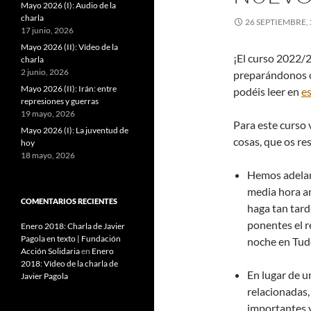
Mayo 2026 (I): Audio de la
charla
26 SEPTIEMBRE,
17 junio, 2026
Mayo 2026 (II): Vídeo de la
¡El curso 2022/
charla
2 junio, 2026
preparándonos o
Mayo 2026 (II): Irán: entre
podéis leer en
es
represiones y guerras
19 mayo, 2026
Para este curso 
Mayo 2026 (I): La juventud de
cosas, que os r
hoy
18 mayo, 2026
Hemos adela
media hora an
COMENTARIOS RECIENTES
haga tan tard
ponentes el r
Enero 2018: Charla de Javier
Pagola en texto | Fundación
noche en Tud
Acción Solidaria
en
Enero
2018: Vídeo de la charla de
En lugar de u
Javier Pagola
relacionadas
importantes 