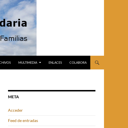
CHIVOS
MULTIMEDIA
ENLACES
COLABORA
META
Acceder
Feed de entradas