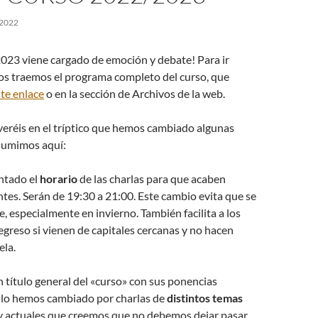
 2022
2023 viene cargado de emoción y debate! Para ir
s traemos el programa completo del curso, que
te enlace
o en la sección de Archivos de la web.
veréis en el tríptico que hemos cambiado algunas
esumimos aquí:
ntado el
horario
de las charlas para que acaben
tes. Serán de 19:30 a 21:00. Este cambio evita que se
e, especialmente en invierno. También facilita a los
egreso si vienen de capitales cercanas y no hacen
ela.
n título general del «curso» con sus ponencias
, lo hemos cambiado por charlas de
distintos temas
y actuales que creemos que no debemos dejar pasar.