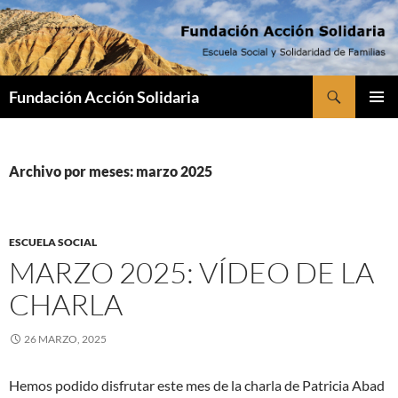
Saltar
al
contenido
Buscar
Fundación Acción Solidaria
MENÚ
PRINCI
Archivo por meses: marzo 2025
ESCUELA SOCIAL
MARZO 2025: VÍDEO DE LA
CHARLA
26 MARZO, 2025
Hemos podido disfrutar este mes de la charla de Patricia Abad