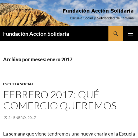
Saltar
al
contenido
Buscar
Fundación Acción Solidaria
MENÚ
PRINCI
Archivo por meses: enero 2017
ESCUELA SOCIAL
FEBRERO 2017: QUÉ
COMERCIO QUEREMOS
24 ENERO, 2017
La semana que viene tendremos una nueva charla en la Escuela