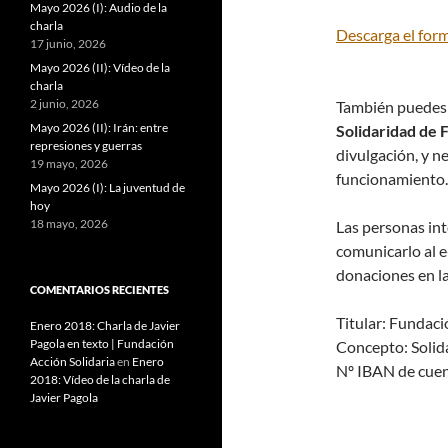
Mayo 2026 (I): Audio de la
charla
Descarga el for
17 junio, 2026
Mayo 2026 (II): Vídeo de la
charla
2 junio, 2026
También puedes 
Mayo 2026 (II): Irán: entre
Solidaridad de F
represiones y guerras
divulgación, y 
19 mayo, 2026
funcionamiento.
Mayo 2026 (I): La juventud de
hoy
18 mayo, 2026
Las personas in
comunicarlo al 
donaciones en la
COMENTARIOS RECIENTES
Titular: Fundaci
Enero 2018: Charla de Javier
Pagola en texto | Fundación
Concepto: Solida
Acción Solidaria
en
Enero
Nº IBAN de cue
2018: Vídeo de la charla de
Javier Pagola