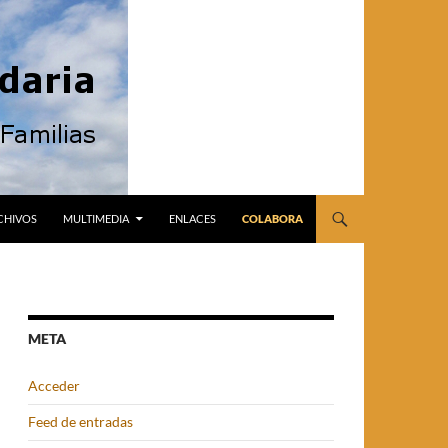
CHIVOS
MULTIMEDIA
ENLACES
COLABORA
META
Acceder
Feed de entradas