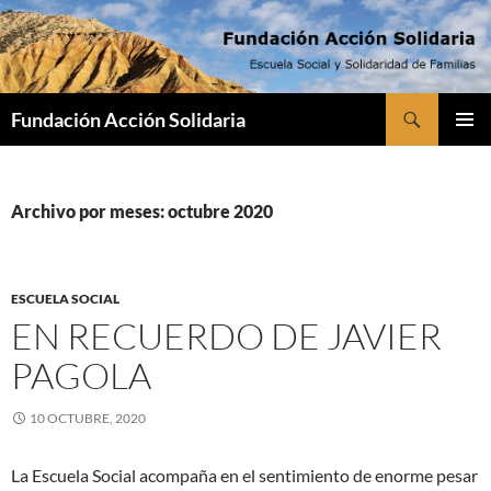
Saltar
al
contenido
Buscar
Fundación Acción Solidaria
MENÚ
PRINCI
Archivo por meses: octubre 2020
ESCUELA SOCIAL
EN RECUERDO DE JAVIER
PAGOLA
10 OCTUBRE, 2020
La Escuela Social acompaña en el sentimiento de enorme pesar