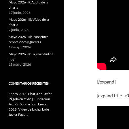
Mayo 2026 (I): Audio de la
charla
17 junio, 2026
Mayo 2026 (II): Vídeo de la
charla
2 junio, 2026
Mayo 2026 (II): Irán: entre
represiones y guerras
19 mayo, 2026
Mayo 2026 (I): La juventud de
hoy
18 mayo, 2026
[/expand]
COMENTARIOS RECIENTES
Enero 2018: Charla de Javier
[expand title=»0
Pagola en texto | Fundación
Acción Solidaria
en
Enero
2018: Vídeo de la charla de
Javier Pagola