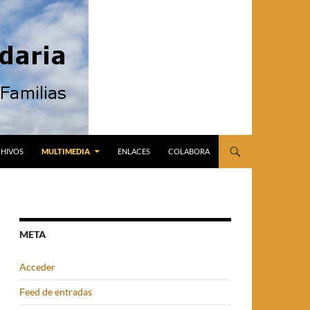
HIVOS
MULTIMEDIA
ENLACES
COLABORA
META
Acceder
Feed de entradas