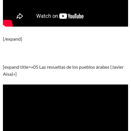
[/expand]
[expand title=»05 Las revueltas de los pueblos árabes (Javier
Aisa)»]