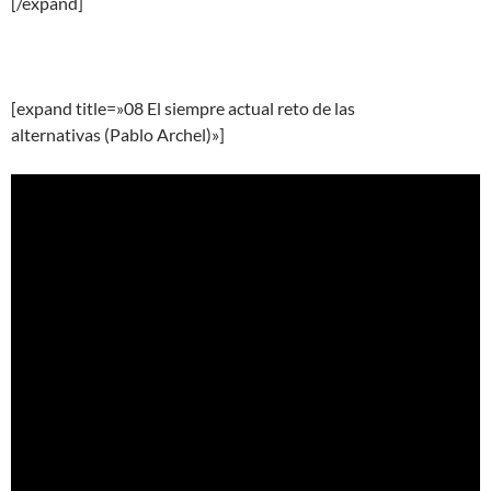
[/expand]
[expand title=»08 El siempre actual reto de las
alternativas (Pablo Archel)»]