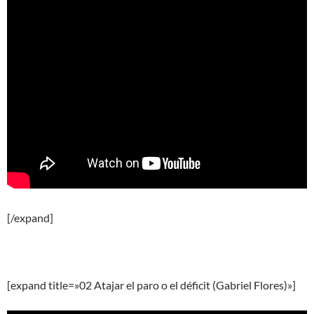
[/expand]
[expand title=»02 Atajar el paro o el déficit (Gabriel Flores)»]