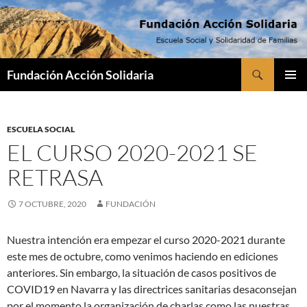
Saltar
al
contenido
Buscar
Fundación Acción Solidaria
MENÚ
PRINCI
ESCUELA SOCIAL
EL CURSO 2020-2021 SE
RETRASA
7 OCTUBRE, 2020
FUNDACIÓN
Nuestra intención era empezar el curso 2020-2021 durante
este mes de octubre, como venimos haciendo en ediciones
anteriores. Sin embargo, la situación de casos positivos de
COVID19 en Navarra y las directrices sanitarias desaconsejan
por el momento la organización de charlas como las nuestras.