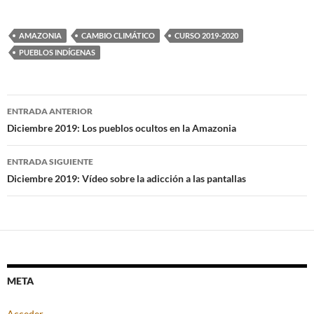
AMAZONIA
CAMBIO CLIMÁTICO
CURSO 2019-2020
PUEBLOS INDÍGENAS
Navegación
ENTRADA ANTERIOR
de
Diciembre 2019: Los pueblos ocultos en la Amazonia
entradas
ENTRADA SIGUIENTE
Diciembre 2019: Vídeo sobre la adicción a las pantallas
META
Acceder