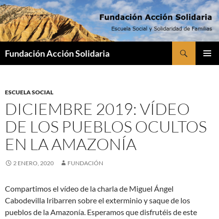
Saltar
al
contenido
Buscar
Fundación Acción Solidaria
MENÚ
PRINCI
ESCUELA SOCIAL
DICIEMBRE 2019: VÍDEO
DE LOS PUEBLOS OCULTOS
EN LA AMAZONÍA
2 ENERO, 2020
FUNDACIÓN
Compartimos el vídeo de la charla de Miguel Ángel
Cabodevilla Iribarren sobre el exterminio y saque de los
pueblos de la Amazonía. Esperamos que disfrutéis de este