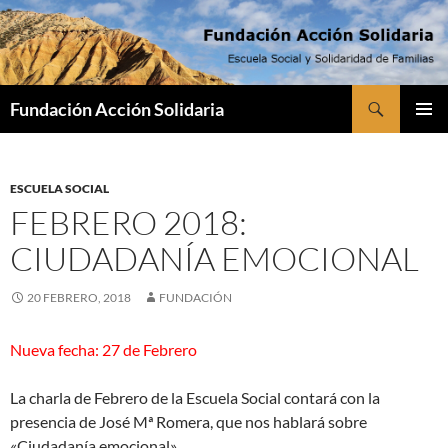
Saltar
al
contenido
Buscar
Fundación Acción Solidaria
MENÚ
PRINCI
ESCUELA SOCIAL
FEBRERO 2018:
CIUDADANÍA EMOCIONAL
20 FEBRERO, 2018
FUNDACIÓN
Nueva fecha: 27 de Febrero
La charla de Febrero de la Escuela Social contará con la
presencia de José Mª Romera, que nos hablará sobre
«Ciudadanía emocional».