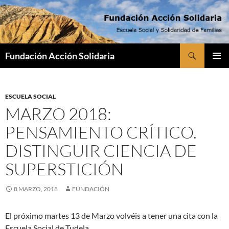
Saltar
al
contenido
Buscar
Fundación Acción Solidaria
MENÚ
PRINCI
ESCUELA SOCIAL
MARZO 2018:
PENSAMIENTO CRÍTICO.
DISTINGUIR CIENCIA DE
SUPERSTICIÓN
8 MARZO, 2018
FUNDACIÓN
El próximo martes 13 de Marzo volvéis a tener una cita con la
Escuela Social de Tudela.