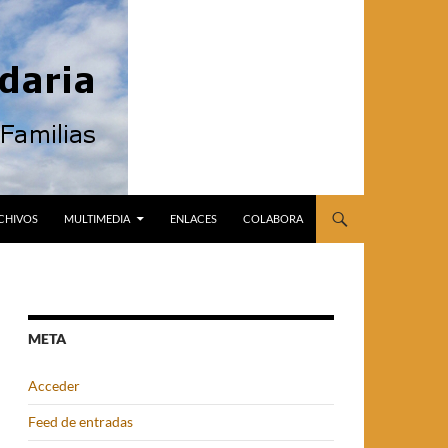
CHIVOS
MULTIMEDIA
ENLACES
COLABORA
META
Acceder
Feed de entradas