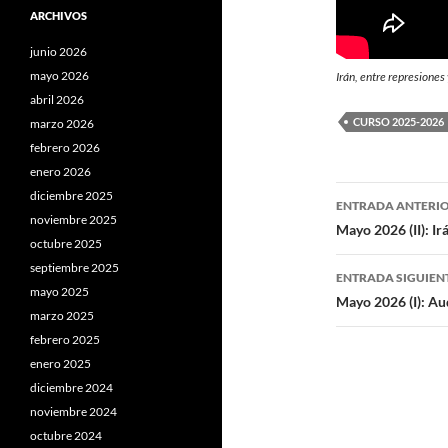
ARCHIVOS
junio 2026
mayo 2026
Irán, entre represione
abril 2026
CURSO 2025-2026
marzo 2026
febrero 2026
enero 2026
Navegaci
diciembre 2025
ENTRADA ANTERI
noviembre 2025
de
Mayo 2026 (II): Ir
octubre 2025
entradas
septiembre 2025
ENTRADA SIGUIEN
mayo 2025
Mayo 2026 (I): Aud
marzo 2025
febrero 2025
enero 2025
diciembre 2024
noviembre 2024
octubre 2024