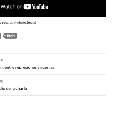
s y guerras (Mohsen Emadi)
IRÁN
ón
OR
án: entre represiones y guerras
TE
io de la charla