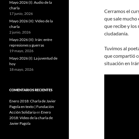
Mayo 2026 (I): Audio de la
charla
Cerramos el curs
17 junio, 2026
que sale mucho e
Mayo 2026 (II): Vídeo de la
que recibe y lo
charla
2 junio, 2026
ciudadanía.
Mayo 2026 (II): Irán: entre
represiones y guerras
Tuvimos al poeta
19 mayo, 2026
que compartió co
Mayo 2026 (I): La juventud de
situación en Irán
hoy
18 mayo, 2026
COMENTARIOS RECIENTES
Enero 2018: Charla de Javier
Pagola en texto | Fundación
Acción Solidaria
en
Enero
2018: Vídeo de la charla de
Javier Pagola