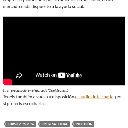
mercado nada dispuesto a la ayuda social.
La empresa social en el mercado (Oriol Segarra)
Tenéis también a vuestra disposición
el audio de la charla
, por
si preferís escucharla.
CURSO 2025-2026
EMPRESA SOCIAL
INCLUSIÓN