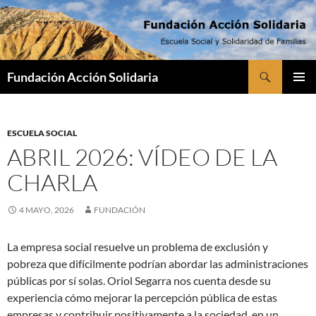
Saltar
al
contenido
Buscar
Fundación Acción Solidaria
MENÚ
PRINCI
ESCUELA SOCIAL
ABRIL 2026: VÍDEO DE LA
CHARLA
4 MAYO, 2026
FUNDACIÓN
La empresa social resuelve un problema de exclusión y
pobreza que difícilmente podrían abordar las administraciones
públicas por sí solas. Oriol Segarra nos cuenta desde su
experiencia cómo mejorar la percepción pública de estas
empresas y contribuir positivamente a la sociedad, en un