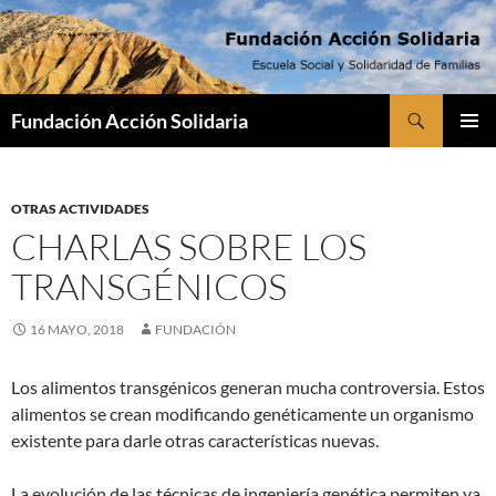
Saltar
al
contenido
Buscar
Fundación Acción Solidaria
MENÚ
PRINCI
OTRAS ACTIVIDADES
CHARLAS SOBRE LOS
TRANSGÉNICOS
16 MAYO, 2018
FUNDACIÓN
Los alimentos transgénicos generan mucha controversia. Estos
alimentos se crean modificando genéticamente un organismo
existente para darle otras características nuevas.
La evolución de las técnicas de ingeniería genética permiten ya