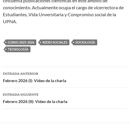
cincuenta publicaciones científicas en este ámbito de
conocimiento. Actualmente ocupa el cargo de vicerrectora de
Estudiantes, Vida Unversitaria y Compromiso social de la
UPNA.
CURSO 2025-2026
REDES SOCIALES
SOCIOLOGÍA
TECNOLOGÍA
Navegación
ENTRADA ANTERIOR
de
Febrero 2026 (I): Vídeo de la charla
entradas
ENTRADA SIGUIENTE
Febrero 2026 (II): Vídeo de la charla