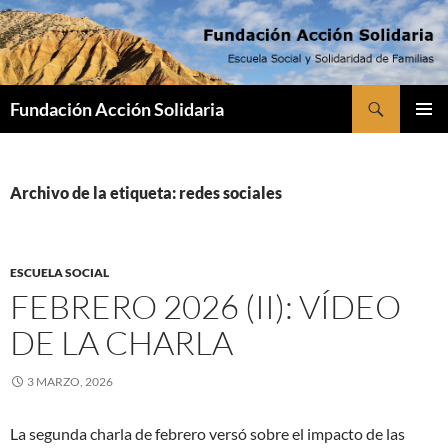
Saltar
al
contenido
Buscar
Fundación Acción Solidaria
MENÚ
PRINCI
Archivo de la etiqueta: redes sociales
ESCUELA SOCIAL
FEBRERO 2026 (II): VÍDEO
DE LA CHARLA
3 MARZO, 2026
La segunda charla de febrero versó sobre el impacto de las