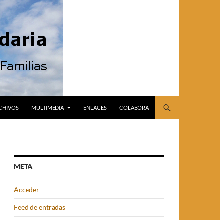
CHIVOS
MULTIMEDIA
ENLACES
COLABORA
META
Acceder
Feed de entradas