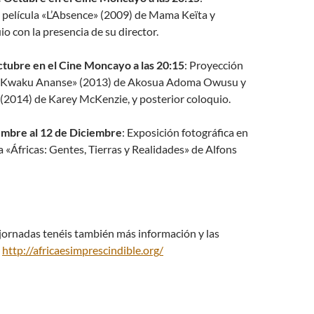
 película «L’Absence» (2009) de Mama Keïta y
io con la presencia de su director.
tubre en el Cine Moncayo a las 20:15
: Proyección
as «Kwaku Ananse» (2013) de Akosua Adoma Owusu y
(2014) de Karey McKenzie, y posterior coloquio.
embre al 12 de Diciembre
: Exposición fotográfica en
 «Áfricas: Gentes, Tierras y Realidades» de Alfons
 jornadas tenéis también más información y las
:
http://africaesimprescindible.org/