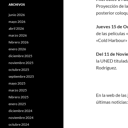
ARCHIVOS
Proyección de la
posterior coloqu
junio 2026
mayo 2026
Jueves 15 de Oc
abril 2026
de las películ
marzo 2026
«Cold Harbour» 
febrero 2026
enero 2026
Del 11 de Novi
diciembre 2025
la UNED titulada
noviembre 2025
Rodríguez.
octubre 2025
septiembre 2025
mayo 2025
marzo 2025
En la web de las
febrero 2025
últimas noticias
enero 2025
diciembre 2024
noviembre 2024
octubre 2024