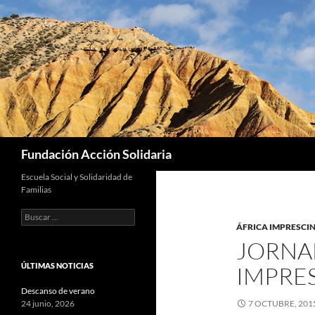
Saltar
al
contenido
Buscar
Fundación Acción Solidaria
Escuela Social y Solidaridad de
Familias
Buscar:
ÁFRICA IMPRESCIN
JORNA
ÚLTIMAS NOTICIAS
IMPRES
Descanso de verano
24 junio, 2026
7 OCTUBRE, 201