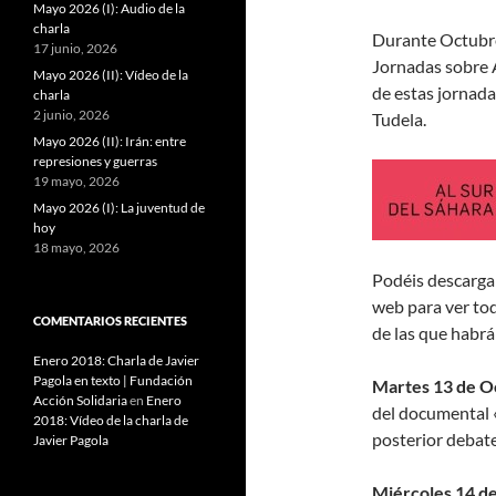
Mayo 2026 (I): Audio de la
charla
Durante Octubre
17 junio, 2026
Jornadas sobre Á
Mayo 2026 (II): Vídeo de la
de estas jornad
charla
2 junio, 2026
Tudela.
Mayo 2026 (II): Irán: entre
represiones y guerras
19 mayo, 2026
Mayo 2026 (I): La juventud de
hoy
18 mayo, 2026
Podéis descarga
web para ver to
COMENTARIOS RECIENTES
de las que habrá
Enero 2018: Charla de Javier
Pagola en texto | Fundación
Martes 13 de Oc
Acción Solidaria
en
Enero
del documental «
2018: Vídeo de la charla de
posterior debate
Javier Pagola
Miércoles 14 de