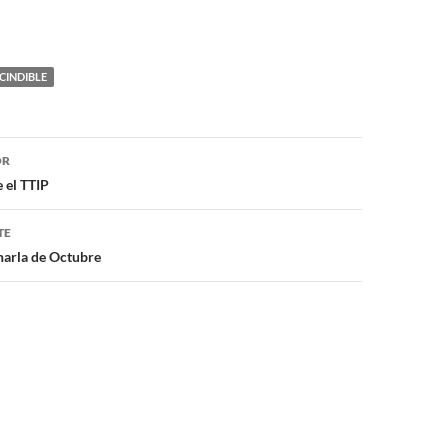
CINDIBLE
ón
OR
 el TTIP
TE
charla de Octubre