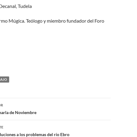
 Decanal, Tudela
ermo Múgica. Teólogo y miembro fundador del Foro
BAJO
ón
OR
charla de Noviembre
TE
uciones a los problemas del río Ebro