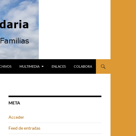
CHIVOS
MULTIMEDIA
ENLACES
COLABORA
META
Acceder
Feed de entradas