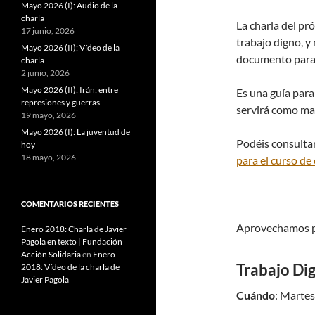
Mayo 2026 (I): Audio de la
charla
La charla del pr
17 junio, 2026
trabajo digno, 
Mayo 2026 (II): Vídeo de la
documento para 
charla
2 junio, 2026
Mayo 2026 (II): Irán: entre
Es una guía para
represiones y guerras
servirá como mat
19 mayo, 2026
Mayo 2026 (I): La juventud de
Podéis consultar
hoy
18 mayo, 2026
para el curso de
COMENTARIOS RECIENTES
Aprovechamos par
Enero 2018: Charla de Javier
Pagola en texto | Fundación
Acción Solidaria
en
Enero
Trabajo Di
2018: Vídeo de la charla de
Javier Pagola
Cuándo
: Martes