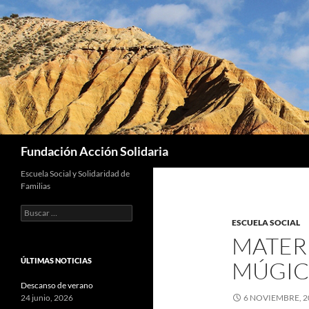
Saltar
al
contenido
Buscar
Fundación Acción Solidaria
Escuela Social y Solidaridad de
Familias
Buscar:
ESCUELA SOCIAL
MATER
ÚLTIMAS NOTICIAS
MÚGIC
Descanso de verano
24 junio, 2026
6 NOVIEMBRE, 2