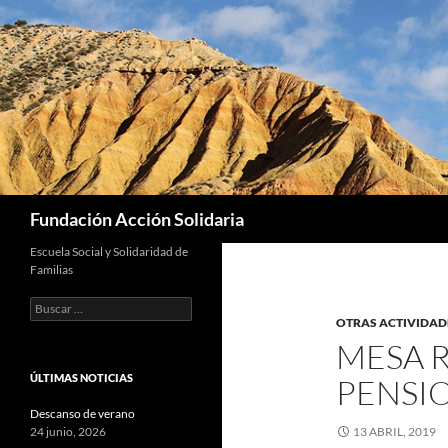
Saltar
al
contenido
Buscar
Fundación Acción Solidaria
Escuela Social y Solidaridad de
Familias
Buscar:
OTRAS ACTIVIDAD
MESA 
ÚLTIMAS NOTICIAS
PENSI
Descanso de verano
24 junio, 2026
13 ABRIL, 2019