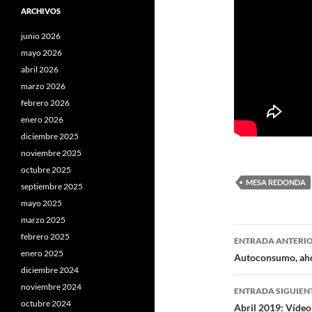
ARCHIVOS
junio 2026
mayo 2026
abril 2026
marzo 2026
febrero 2026
enero 2026
diciembre 2025
noviembre 2025
octubre 2025
MESA REDONDA
septiembre 2025
mayo 2025
marzo 2025
Navegaci
febrero 2025
ENTRADA ANTERI
enero 2025
de
Autoconsumo, ahor
diciembre 2024
entradas
noviembre 2024
ENTRADA SIGUIEN
octubre 2024
Abril 2019: Vídeo