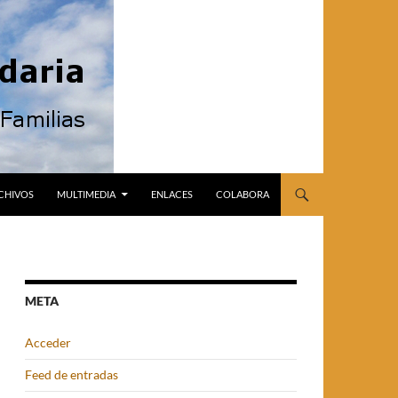
CHIVOS
MULTIMEDIA
ENLACES
COLABORA
META
Acceder
Feed de entradas