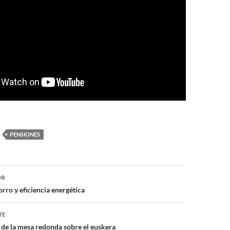
PENSIONES
ón
OR
ro y eficiencia energética
TE
 de la mesa redonda sobre el euskera