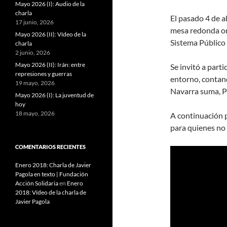
Mayo 2026 (I): Audio de la
charla
El pasado 4 de a
17 junio, 2026
mesa redonda or
Mayo 2026 (II): Vídeo de la
Sistema Público
charla
2 junio, 2026
Mayo 2026 (II): Irán: entre
Se invitó a parti
represiones y guerras
entorno, contan
19 mayo, 2026
Navarra suma, 
Mayo 2026 (I): La juventud de
hoy
18 mayo, 2026
A continuación 
para quienes no p
COMENTARIOS RECIENTES
Enero 2018: Charla de Javier
Pagola en texto | Fundación
Acción Solidaria
en
Enero
2018: Vídeo de la charla de
Javier Pagola