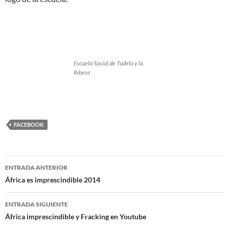
Escuela Social de Tudela y la
Ribera
FACEBOOK
Navegación
ENTRADA ANTERIOR
de
África es imprescindible 2014
entradas
ENTRADA SIGUIENTE
África imprescindible y Fracking en Youtube