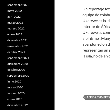
septiembre 2022
Un reportaje fot
mayo 2022
equipo de colab
abril 2022
Ukerewe es la isl
marzo 2022
interior de Áfr
febrero 2022
Ukerewe es cono
enero 2022
albinismo . Many
diciembre 2021
abandoned on the
noviembre 2021
representan un 
octubre 2021
la isla, no dejan
septiembre 2021
diciembre 2020
octubre 2020
septiembre 2020
junio 2020
marzo 2020
febrero 2020
ÁFRICA ES IMPRES
enero 2020
diciembre 2019