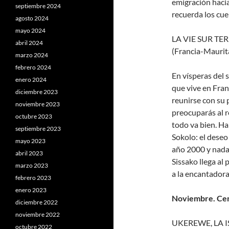
emigración hacia
septiembre 2024
recuerda los cuen
agosto 2024
mayo 2024
LA VIE SUR TERR
abril 2024
(Francia-Maurit
marzo 2024
febrero 2024
En vísperas del 
enero 2024
que vive en Fran
diciembre 2023
reunirse con su 
noviembre 2023
preocuparás al r
octubre 2023
todo va bien. Ha
septiembre 2023
Sokolo: el deseo
mayo 2023
año 2000 y nada
abril 2023
Sissako llega al
marzo 2023
a la encantadora
febrero 2023
enero 2023
Noviembre. Cent
diciembre 2022
noviembre 2022
UKEREWE, LA IS
octubre 2022