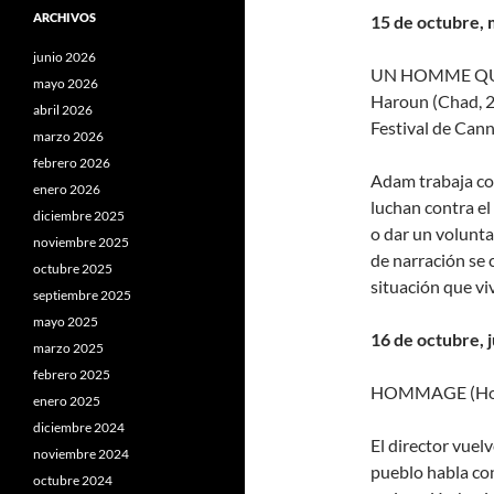
ARCHIVOS
15 de octubre, 
junio 2026
UN HOMME QUI 
mayo 2026
Haroun (Chad, 20
abril 2026
Festival de Can
marzo 2026
febrero 2026
Adam trabaja con
enero 2026
luchan contra el
diciembre 2025
o dar un voluntar
noviembre 2025
de narración se c
octubre 2025
situación que viv
septiembre 2025
mayo 2025
16 de octubre, 
marzo 2025
febrero 2025
HOMMAGE (Home
enero 2025
diciembre 2024
El director vuelv
noviembre 2024
pueblo habla con
octubre 2024