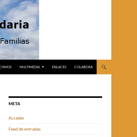
CHIVOS
MULTIMEDIA
ENLACES
COLABORA
META
Acceder
Feed de entradas