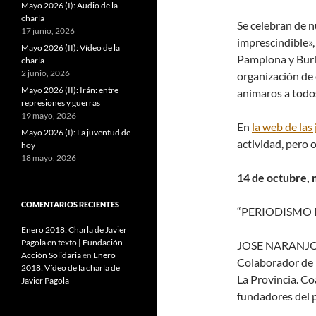
Mayo 2026 (I): Audio de la
charla
Se celebran de n
17 junio, 2026
imprescindible»,
Mayo 2026 (II): Vídeo de la
Pamplona y Burla
charla
2 junio, 2026
organización de
Mayo 2026 (II): Irán: entre
animaros a todos 
represiones y guerras
19 mayo, 2026
En
la web de las
Mayo 2026 (I): La juventud de
actividad, pero 
hoy
18 mayo, 2026
14 de octubre, 
COMENTARIOS RECIENTES
“PERIODISMO EN 
Enero 2018: Charla de Javier
Pagola en texto | Fundación
JOSE NARANJO,
Acción Solidaria
en
Enero
Colaborador de 
2018: Vídeo de la charla de
La Provincia. Co
Javier Pagola
fundadores del p