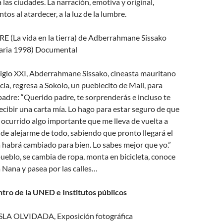
 las ciudades. La narración, emotiva y original,
tos al atardecer, a la luz de la lumbre.
E (La vida en la tierra) de Adberrahmane Sissako
aria 1998) Documental
siglo XXI, Abderrahmane Sissako, cineasta mauritano
cia, regresa a Sokolo, un pueblecito de Mali, para
padre: “Querido padre, te sorprenderás e incluso te
ecibir una carta mía. Lo hago para estar seguro de que
 ocurrido algo importante que me lleva de vuelta a
 de alejarme de todo, sabiendo que pronto llegará el
 habrá cambiado para bien. Lo sabes mejor que yo.”
 pueblo, se cambia de ropa, monta en bicicleta, conoce
 Nana y pasea por las calles…
ro de la UNED e Institutos públicos
LA OLVIDADA, Exposición fotográfica