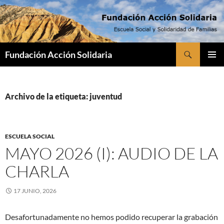
Saltar
al
contenido
Buscar
Fundación Acción Solidaria
MENÚ
PRINCI
Archivo de la etiqueta: juventud
ESCUELA SOCIAL
MAYO 2026 (I): AUDIO DE LA
CHARLA
17 JUNIO, 2026
Desafortunadamente no hemos podido recuperar la grabación