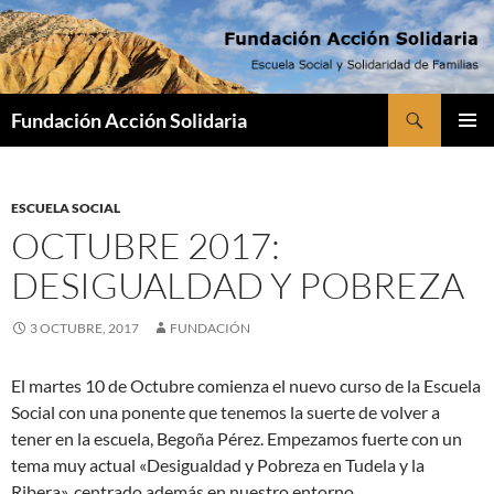
Saltar
al
contenido
Buscar
Fundación Acción Solidaria
MENÚ
PRINCI
ESCUELA SOCIAL
OCTUBRE 2017:
DESIGUALDAD Y POBREZA
3 OCTUBRE, 2017
FUNDACIÓN
El martes 10 de Octubre comienza el nuevo curso de la Escuela
Social con una ponente que tenemos la suerte de volver a
tener en la escuela, Begoña Pérez. Empezamos fuerte con un
tema muy actual «Desigualdad y Pobreza en Tudela y la
Ribera», centrado además en nuestro entorno.