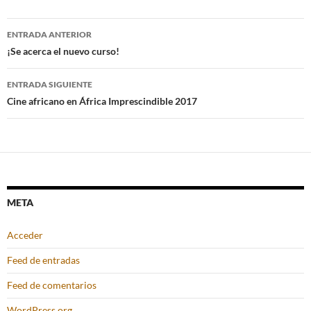
Navegación
ENTRADA ANTERIOR
de
¡Se acerca el nuevo curso!
entradas
ENTRADA SIGUIENTE
Cine africano en África Imprescindible 2017
META
Acceder
Feed de entradas
Feed de comentarios
WordPress.org