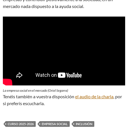
mercado nada dispuesto a la ayuda social.
La empresa social en el mercado (Oriol Segarra)
Tenéis también a vuestra disposición
el audio de la charla
, por
si preferís escucharla.
CURSO 2025-2026
EMPRESA SOCIAL
INCLUSIÓN