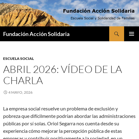
Saltar
al
contenido
Buscar
Fundación Acción Solidaria
MENÚ
PRINCI
ESCUELA SOCIAL
ABRIL 2026: VÍDEO DE LA
CHARLA
4 MAYO, 2026
La empresa social resuelve un problema de exclusión y
pobreza que difícilmente podrían abordar las administraciones
públicas por sí solas. Oriol Segarra nos cuenta desde su
experiencia cómo mejorar la percepción pública de estas
empresas y contribuir positivamente a la sociedad, en un