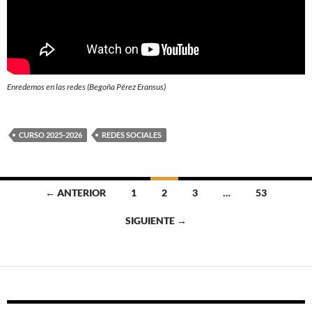
Enredemos en las redes (Begoña Pérez Eransus)
CURSO 2025-2026
REDES SOCIALES
Ir
← ANTERIOR
1
2
3
…
53
a
SIGUIENTE →
las
entradas